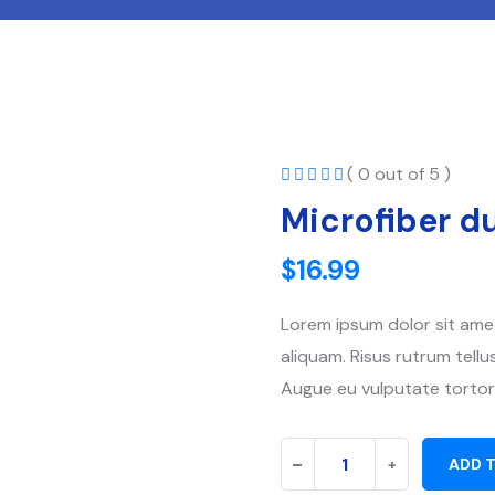
( 0 out of 5 )
Microfiber d
$
16.99
Lorem ipsum dolor sit amet
aliquam. Risus rutrum tellus
Augue eu vulputate tortor
Microfiber
-
+
ADD 
dust