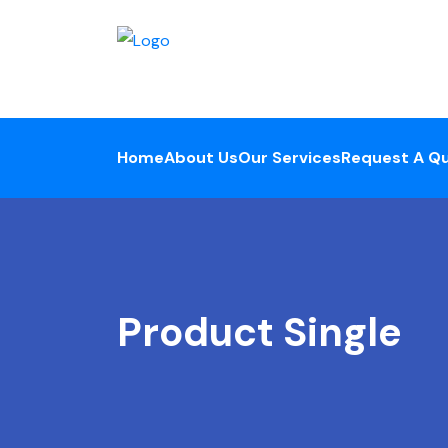
Home
About Us
Our Services
Request A Q
Product Single