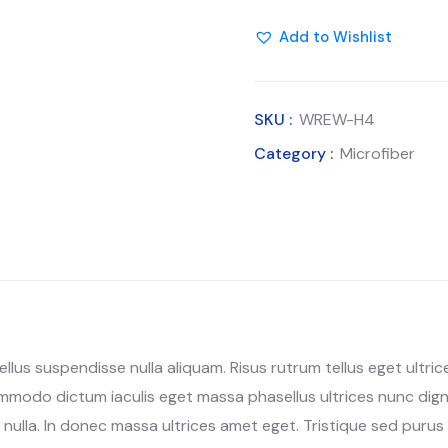
mitt
Add to Wishlist
quantity
SKU :
WREW-H4
Category :
Microfiber
lus suspendisse nulla aliquam. Risus rutrum tellus eget ultrice
modo dictum iaculis eget massa phasellus ultrices nunc digni
sl nulla. In donec massa ultrices amet eget. Tristique sed pu