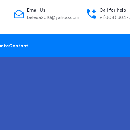
Email Us
Call for help:
belesa2016@yahoo.com
+1(604) 364-
uote
Contact