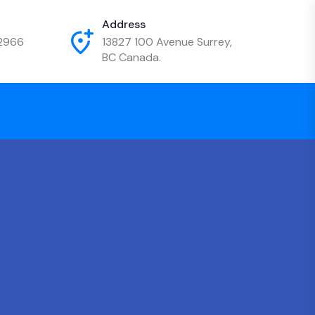
Address
2966
13827 100 Avenue Surrey,
BC Canada.