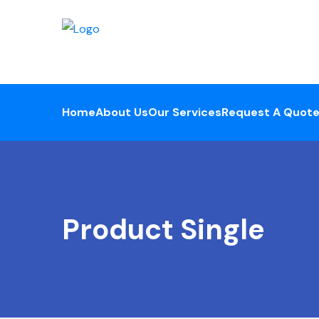
Home
About Us
Our Services
Request A Quot
Product Single