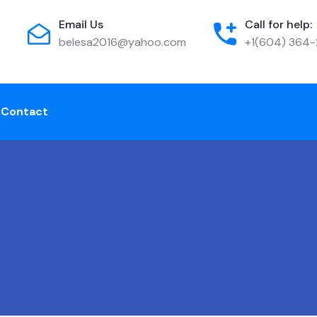
Email Us
Call for help:
belesa2016@yahoo.com
+1(604) 364
e
Contact