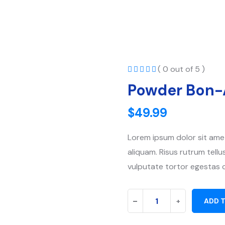
( 0 out of 5 )
Powder Bon
$
49.99
Lorem ipsum dolor sit amet
aliquam. Risus rutrum tellus
vulputate tortor egestas 
Powder
-
+
ADD 
Bon-
Ami